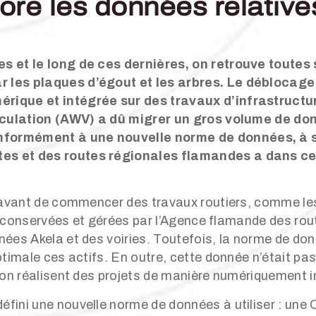
ore les données relative
s et le long de ces dernières, on retrouve toutes s
r les plaques d’égout et les arbres. Le déblocage
rique et intégrée sur des travaux d’infrastructu
 circulation (AWV) a dû migrer un gros volume de 
nformément à une nouvelle norme de données, à s
es et des routes régionales flamandes a dans ce
e avant de commencer des travaux routiers, comme le
eu conservées et gérées par l’Agence flamande des rout
ées Akela et des voiries. Toutefois, la norme de donn
timale ces actifs. En outre, cette donnée n’était pas 
ion réalisent des projets de manière numériquement i
fini une nouvelle norme de données à utiliser : une